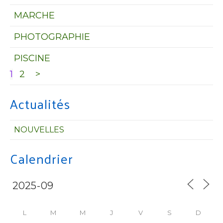
MARCHE
PHOTOGRAPHIE
PISCINE
1
2
>
Actualités
NOUVELLES
Calendrier
L
M
M
J
V
S
D