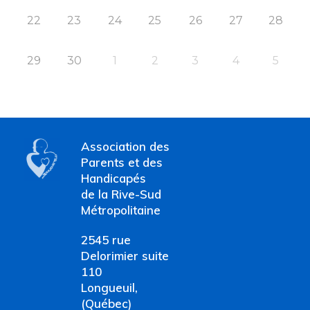
22
23
24
25
26
27
28
29
30
1
2
3
4
5
Association des
Parents et des
Handicapés
de la Rive-Sud
Métropolitaine
2545 rue
Delorimier suite
110
Longueuil,
(Québec)