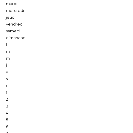
mardi
mercredi
jeudi
vendredi
samedi
dimanche
l
m
m
j
v
s
d
1
2
3
4
5
6