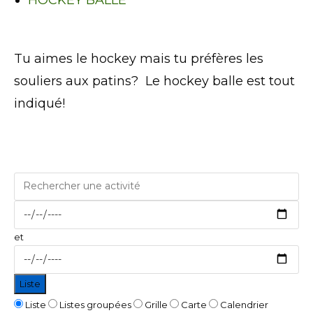
Tu aimes le hockey mais tu préfères les
souliers aux patins? Le hockey balle est tout
indiqué!
Rechercher
une
Dates
activité
et
Liste
Type
Liste
Listes groupées
Grille
Carte
Calendrier