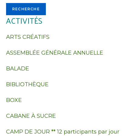
d’affichage
RECHERCHE
des
ACTIVITÉS
résultats
de
la
ARTS CRÉATIFS
recherche
ASSEMBLÉE GÉNÉRALE ANNUELLE
BALADE
BIBLIOTHÈQUE
BOXE
CABANE À SUCRE
CAMP DE JOUR ** 12 participants par jour