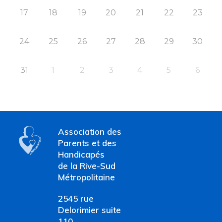
17
18
19
20
21
22
23
24
25
26
27
28
29
30
31
1
2
3
4
5
6
Association des
Parents et des
Handicapés
de la Rive-Sud
Métropolitaine
2545 rue
Delorimier suite
110