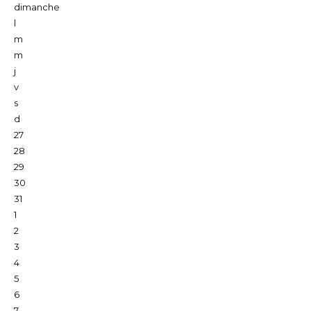
dimanche
l
m
m
j
v
s
d
27
28
29
30
31
1
2
3
4
5
6
7