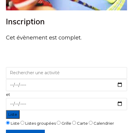
Inscription
Cet évènement est complet.
Rechercher
une
Dates
activité
et
Liste
Type
Liste
Listes groupées
Grille
Carte
Calendrier
d’affichage