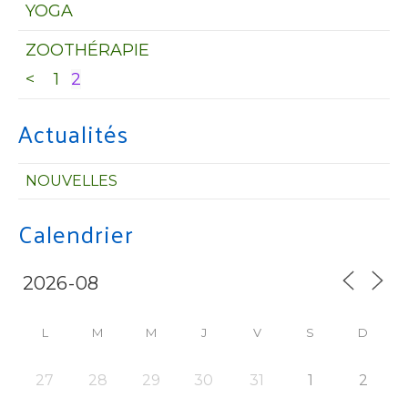
YOGA
ZOOTHÉRAPIE
<
1
2
Actualités
NOUVELLES
Calendrier
L
M
M
J
V
S
D
27
28
29
30
31
1
2