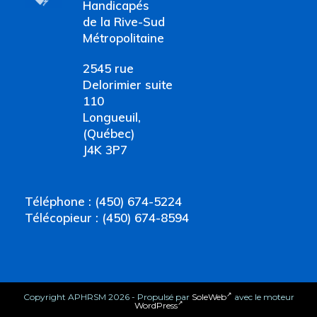
Handicapés
de la Rive-Sud
Métropolitaine
2545 rue
Delorimier suite
110
Longueuil,
(Québec)
J4K 3P7
Téléphone : (450) 674-5224
Télécopieur : (450) 674-8594
Copyright APHRSM 2026 - Propulsé par
SoleWeb
avec le moteur
WordPress