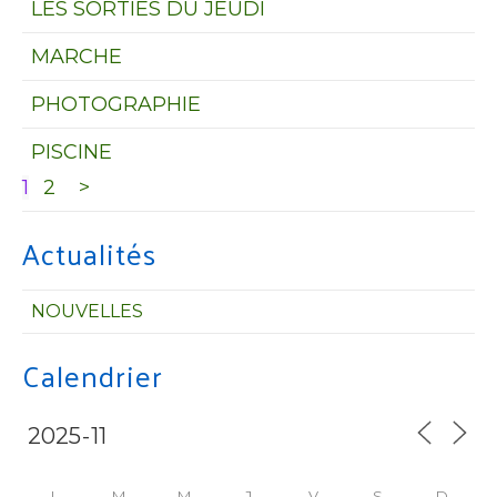
LES SORTIES DU JEUDI
MARCHE
PHOTOGRAPHIE
PISCINE
1
2
>
Actualités
NOUVELLES
Calendrier
L
M
M
J
V
S
D