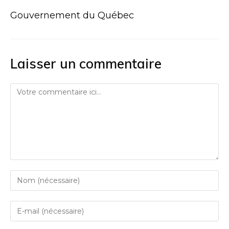
Gouvernement du Québec
Laisser un commentaire
Comment
Enter
your
name
Enter
or
your
username