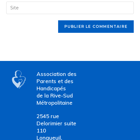
email
Enter
to
address
your
comment
to
website
comment
URL
(optional)
Association des
Parents et des
Handicapés
de la Rive-Sud
Métropolitaine
2545 rue
Delorimier suite
110
Longueuil,