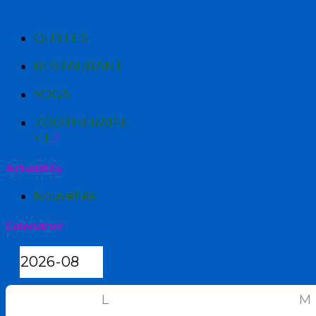
QUILLES
RESTAURANT
YOGA
ZOOTHÉRAPIE
<
1
2
Actualités
Nouvelles
Calendrier
L
M